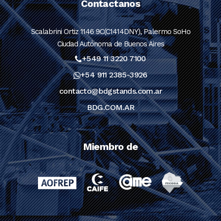
Contactanos
Scalabrini Ortiz 1146 9C(C1414DNY), Palermo SoHo
Ciudad Autónoma de Buenos Aires
+549 11 3220 7100
+54 911 2385-3926
contacto@bdgstands.com.ar
BDG.COM.AR
Miembro de