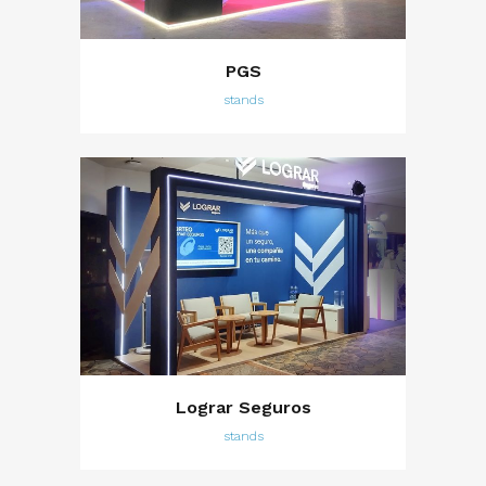
PGS
stands
Lograr Seguros
stands