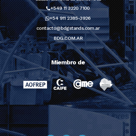
+549 11 3220 7100
+54 911 2385-3926
contacto@bdgstands.com.ar
BDG.COM.AR
Miembro de