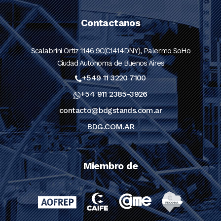
Contactanos
Scalabrini Ortiz 1146 9C(C1414DNY), Palermo SoHo
Ciudad Autónoma de Buenos Aires
+549 11 3220 7100
+54 911 2385-3926
contacto@bdgstands.com.ar
BDG.COM.AR
Miembro de